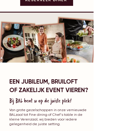
EEN JUBILEUM, BRUILOFT
OF ZAKELIJK EVENT VIEREN?
Bij BAL bent u op de juiste plek!
VAN BRUILOFT TOT
Van grote gezelschappen in onze vernieuwde
BALzaal tot Fine dining of Chef's table in de
JUBILEUM
kleine Verenzaal; wij bieden voor iedere
gelegenheid de juiste setting.
EN EVENT TOT