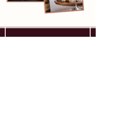
VOLG @RESTAURANT.BAL
NIEUWSBRIEF
Laat het BALletje rollen en mis niets.