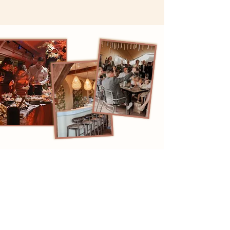
De zaal die past
bij uw gelegenheid
Bij BAL draait een bruiloft of jubileum niet
alleen om de ruimte, maar om het
totaalplaatje.
We denken mee over de
opstelling, sfeer en styling, zodat alles past
bij jullie wensen, gezelschap en het moment.