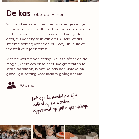
De kas
oktober - mei
Van oktober tot en met mei is onze gezellige
tuinkas een sfeervolle plek om samen te komen.
Perfect voor een lunch tussen het vergaderen
door, als verlengstuk van de BALzaal of als
intieme setting voor een bruiloft, jubileum of
feestelijke bijeenkomst.
Met de warme verlichting, knusse sfeer en de
mogelijkheid om onze chef live gerechten te
laten bereiden, biedt De Kas een unieke en
gezellige setting voor iedere gelegenheid.
70 pers.
Let op: de aantallen zijn
indicatief en worden
afgestemd op jullie gezelschap.