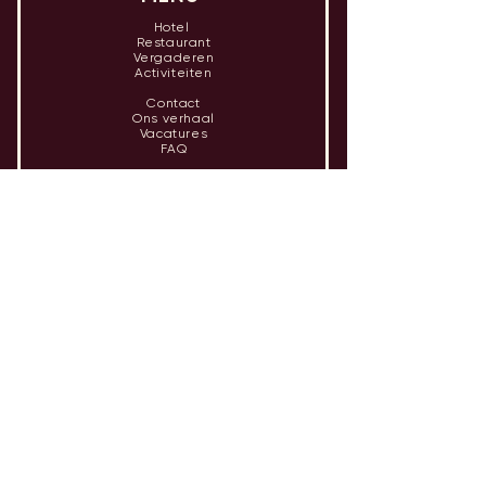
Hotel
Restaurant
Vergaderen
Activiteiten
Contact
Ons verhaal
Vacatures
FAQ
OPENINGSTIJDEN
Hotel
Ma - za inchecken vanaf 15u
Di - za uitchecken tot 10u
Restaurant
Alleen geopend op reservering
voor groepen vanaf 8 personen.
CONTACT