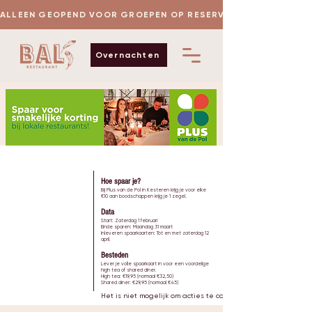
 ALLEEN GEOPEND VOOR GROEPEN OP RESERVERING
Overnachten
Hoe spaar je?
Bij Plus van de Pol in Kesteren krijg je voor elke
RESERVEER
€10 aan boodschappen krijg je 1 zegel.
HIGH TEA
Data
Start: Zaterdag 1 februari
Einde sparen: Maandag 31 maart
Inleveren spaarkaarten: Tot en met zaterdag 12
april.
Besteden
Lever je volle spaarkaart in voor een voordelige
RESERVEER
high tea of shared diner.
SHARED DINING
High tea: €19,95 (normaal €32,50)
Shared diner: €29,95 (normaal €45)
Het is niet mogelijk om acties te combineren.