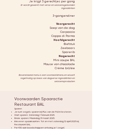
Je krijgt 3 gerechtjes per gang
Er wordt gewerkt met verse en seizoensgebonden
ingrediënten
3-gangendiner
Voorgerecht
Soep van de dag
Carpaccio
Coppa di Parma
Hoofdgerecht
Biefstuk
Zeebaars
Sparerib
Nagerecht
Mini coupe BAL
Mouse van chocolade
Crème brûlée
Bovenstaand menu is een voorbeeldmenu en wisselt
regelmatig op basis van dagverse ingrediënten en
seizoensproducten
Voorwaarden Spaaractie
Restaurant BAL
Sparen
Je kunt zegels sparen bij Plus van de Pol in Kesteren.
Start sparen: Zaterdag 1 februari 2025.
Einde sparen: Maandag 31 maart 2025.
Inleveren spaarkaarten: Tot en met zaterdag 12 april 2025 bij
Restaurant BAL.
Per €10 aan boodschappen ontvang je 1 zegel.