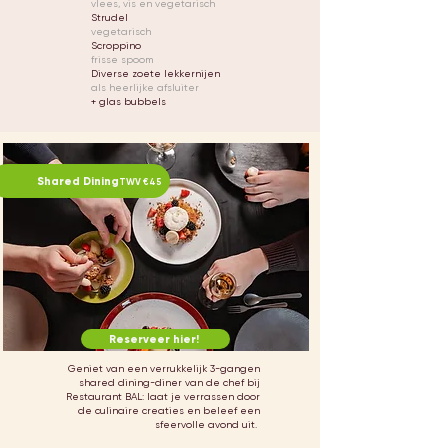
vlees, vis en vegetarisch
Strudel
vegetarisch
Scroppino
frisse spoom
Diverse zoete lekkernijen
als heerlijke afsluiter
+ glas bubbels
Shared Dining
TWV €45
Reserveer hier!
Geniet van een verrukkelijk 3-gangen
shared dining-diner van de chef bij
Restaurant BAL: laat je verrassen door
de culinaire creaties en beleef een
sfeervolle avond uit.