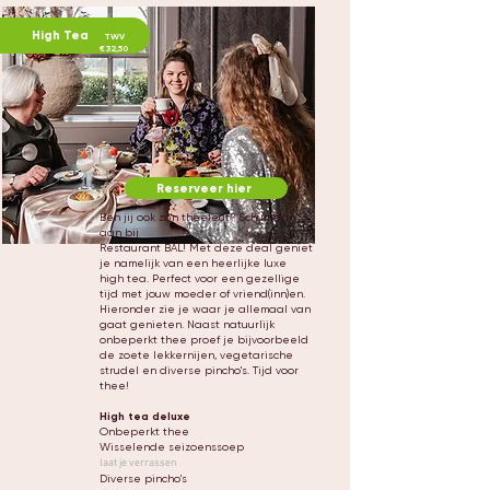
High Tea
TWV
€32,50
Reserveer hier
Ben jij ook zo'n theeleut? Schuif dan
aan bij
Restaurant BAL! Met deze deal geniet
je namelijk van een heerlijke luxe
high tea. Perfect voor een gezellige
tijd met jouw moeder of vriend(inn)en.
Hieronder zie je waar je allemaal van
gaat genieten. Naast natuurlijk
onbeperkt thee proef je bijvoorbeeld
de zoete lekkernijen, vegetarische
strudel en diverse pincho's. Tijd voor
thee!
High tea deluxe
Onbeperkt thee
Wisselende seizoenssoep
laat je verrassen
Diverse pincho's