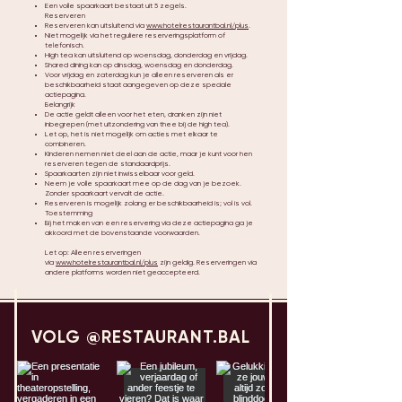
Een volle spaarkaart bestaat uit 5 zegels.
Reserveren
Reserveren kan uitsluitend via
www.hotelrestaurantbal.nl/plus
.
Niet mogelijk via het reguliere reserveringsplatform of
telefonisch.
High tea kan uitsluitend op woensdag, donderdag en vrijdag.
Shared dining kan op dinsdag, woensdag en donderdag.
Voor vrijdag en zaterdag kun je alleen reserveren als er
beschikbaarheid staat aangegeven op deze speciale
actiepagina.
Belangrijk
De actie geldt alleen voor het eten, dranken zijn niet
inbegrepen (met uitzondering van thee bij de high tea).
Let op, het is niet mogelijk om acties met elkaar te
combineren.
Kinderen nemen niet deel aan de actie, maar je kunt voor hen
reserveren tegen de standaardprijs.
Spaarkaarten zijn niet inwisselbaar voor geld.
Neem je volle spaarkaart mee op de dag van je bezoek.
Zonder spaarkaart vervalt de actie.
Reserveren is mogelijk zolang er beschikbaarheid is; vol is vol.
Toestemming
Bij het maken van een reservering via deze actiepagina ga je
akkoord met de bovenstaande voorwaarden.
Let op: Alleen reserveringen
via
www.hotelrestaurantbal.nl/plus
zijn geldig. Reserveringen via
andere platforms worden niet geaccepteerd.
VOLG @RESTAURANT.BAL