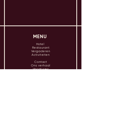
MENU
Hotel
Restaurant
Vergaderen
Activiteiten
Contact
Ons verhaal
Vacatures
FAQ
OPENINGSTIJDEN
Hotel
Ma - za inchecken vanaf 15u
Di - za uitchecken tot 10u