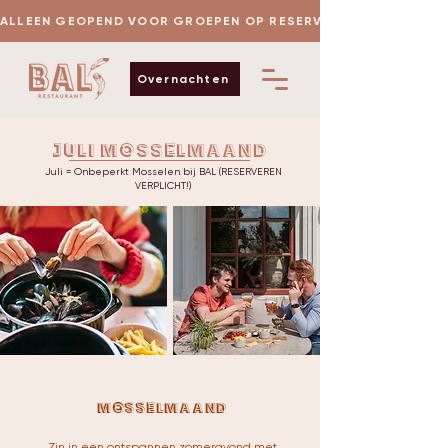
 ALLEEN GEOPEND VOOR GROEPEN OP RESERVERING
Overnachten
JUli mosselmaand
Juli = Onbeperkt Mosselen bij BAL (RESERVEREN
VERPLICHT!)
Mosselmaand
Zin in een ontspannen zomeravond met