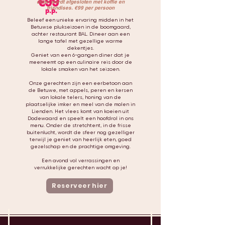
€99
diner wordt afgesloten met koffie en
friandises. €99 per persoon
p.p.
Beleef een unieke ervaring midden in het
Betuwse plukseizoen in de boomgaard,
achter restaurant BAL. Dineer aan een
lange tafel met gezellige warme
dekentjes.
Geniet van een 6-gangen diner dat je
meeneemt op een culinaire reis door de
lokale smaken van het seizoen.
Onze gerechten zijn een eerbetoon aan
de Betuwe, met appels, peren en kersen
van lokale telers, honing van de
plaatselijke imker en meel van de molen in
Lienden. Het vlees komt van koeien uit
Dodewaard en speelt een hoofdrol in ons
menu. Onder de stretchtent, in de frisse
buitenlucht, wordt de sfeer nog gezelliger
terwijl je geniet van heerlijk eten, goed
gezelschap en de prachtige omgeving.
Een avond vol verrassingen en
verrukkelijke gerechten wacht op je!
Reserveer hier