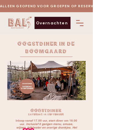
 ALLEEN GEOPEND VOOR GROEPEN OP RESERVERING
Overnachten
Oogstdiner in de
boomgaard
oogstdiner
zaterdag 14 september
Inloop vanaf 17.00 uur, start diner om 18.00
uur.
Inclusief 6 gangen menu, amuse,
wijnen, tafelwater en overige drankjes. Het