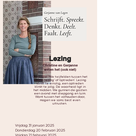
Lezing
Christine en Gerjanne
weten het (ook niet)
Gerjanne: ‘We twijfelden tussen het
woord ‘lezing’ of ‘optreden’. Lezing
klinkt te ernstig, een optreden
klinkt te jolig. De waarheid ligt in
het midden. We gunnen de gasten
een avond met diepgang en luim.
Want tussen het volhouden door,
mogen we soms best even
uitrusten.
Vrijdag 31 januari 2025
Donderdag 20 februari 2025
Vrijdag 21 februari 2025