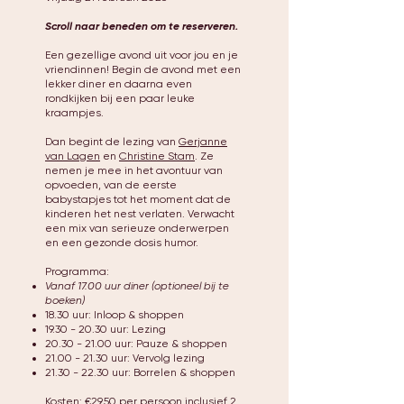
Scroll naar beneden om te reserveren.
Een gezellige avond uit voor jou en je
vriendinnen! Begin de avond met een
lekker diner en daarna even
rondkijken bij een paar leuke
kraampjes.
Dan begint de lezing van
Gerjanne
van Lagen
en
Christine Stam
. Ze
nemen je mee in het avontuur van
opvoeden, van de eerste
babystapjes tot het moment dat de
kinderen het nest verlaten. Verwacht
een mix van serieuze onderwerpen
en een gezonde dosis humor.
Programma:
Vanaf 17.00 uur diner (optioneel bij te
boeken)
18.30 uur: Inloop & shoppen
19.30 - 20.30
uur: Lezing
20.30 - 21.00
uur: Pauze & shoppen
21.00 - 21.30
uur: Vervolg lezing
21.30 - 22.30
uur: Borrelen & shoppen
Kosten: €29,50 per persoon inclusief 2