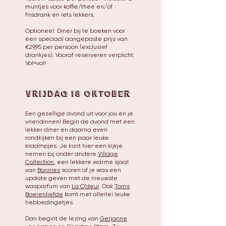
muntjes voor koffie/thee en/of
frisdrank en iets lekkers.
Optioneel: Diner bij te boeken voor
een speciaal aangepaste prijs van
€29,95 per persoon (exclusief
drankjes). Vooraf reserveren verplicht.
Vol=vol!
vrijdag 18 oktober
Een gezellige avond uit voor jou en je
vriendinnen! Begin de avond met een
lekker diner en daarna even
rondkijken bij een paar leuke
kraampjes. Je kunt hier een kijkje
nemen bij onder andere
Village
Collection
, een lekkere warme sjaal
van
Bonnies
scoren of je was een
update geven met de nieuwste
wasparfum van
La O’deur
. Ook
Toms
Boerenliefde
komt met allerlei leuke
hebbedingetjes.
Dan begint de lezing van
Gerjanne