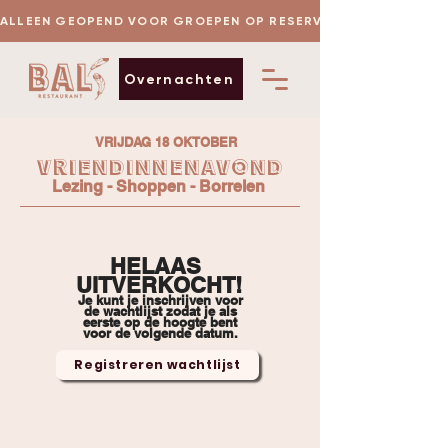
 ALLEEN GEOPEND VOOR GROEPEN OP RESERVERING
Overnachten
VRIJDAG 18 OKTOBER
vriendinnenavonD
Lezing - Shoppen - Borrelen
HELAAS
UITVERKOCHT!
Je kunt je inschrijven voor
de wachtlijst zodat je als
eerste op de hoogte bent
voor de volgende datum.
Registreren wachtlijst