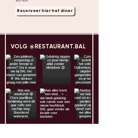
Vol=vol!
Reserveer hier het diner
VOLG @RESTAURANT.BAL
NIEUWSBRIEF