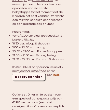
van Lagen
en
Christine Stam
. Ze
nemen je mee in het avontuur van
opvoeden, van de eerste
babystapjes tot het moment dat de
kinderen het nest verlaten. Verwacht
een mix van serieuze onderwerpen
en een gezonde dosis humor.
Programma:
Vanaf 17.00 uur diner (optioneel bij te
boeken,
klik hier)
18.30 uur: Inloop & shoppen
19.30 - 20.30
uur: Lezing
20.30 - 21.00
uur: Pauze & shoppen
21.00 - 21.30
uur: Vervolg lezing
21.30 - 22.30
uur: Borrelen & shoppen
Kosten: €19,50 per persoon inclusief 2
muntjes voor koffie/thee en/of
frisdrank, iets lekkers en een
hele
Reserveer hier
leuke goodiebag!
Optioneel: Diner bij te boeken voor
een speciaal aangepaste prijs van
€29,95 per persoon (exclusief
drankjes). Vooraf reserveren verplicht.