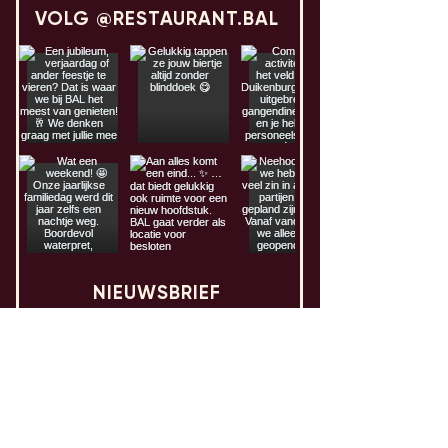
VOLG @RESTAURANT.BAL
NIEUWSBRIEF
Laat het BALletje rollen en mis niets.
Ontvang twee keer per maand
nieuwtjes en updates over onze events.