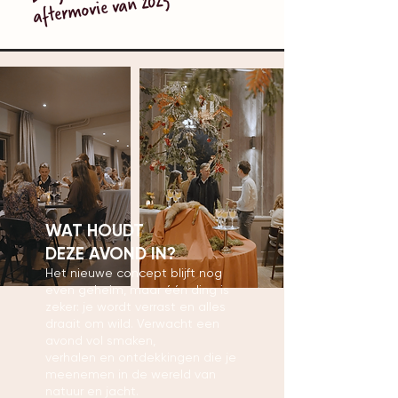
aftermovie van 2025
WAT HOUDT
DEZE AVOND IN?
Het nieuwe concept blijft nog
even geheim, maar één ding is
zeker: je wordt verrast en alles
draait om wild. Verwacht een
avond vol smaken,
verhalen en ontdekkingen die je
meenemen in de wereld van
natuur en jacht.