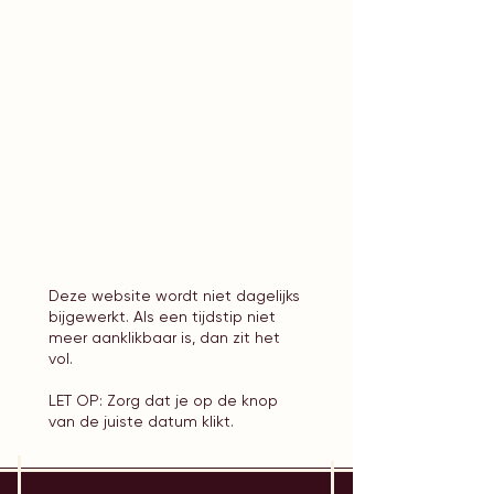
18:00 uur - nog 30
plaasten
19:00 uur - nog 30
plaasten​
ZATERDAG 21
NOVEMBER 2026
17:00 uur - nog 30 plaasten
18:00 uur - nog 28 plaasten
19:00 uur - nog 30 plaasten​
Deze website wordt niet dagelijks
bijgewerkt. Als een tijdstip niet
meer aanklikbaar is, dan zit het
vol.
LET OP: Zorg dat je op de knop
van de juiste datum klikt.