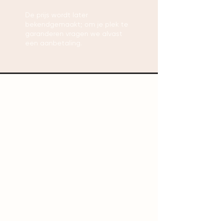
De prijs wordt later
bekendgemaakt; om je plek te
garanderen vragen we alvast
een aanbetaling.
DONDERDAG 19
NOVEMBER 2026
17:00 uur - nog 30 plaasten
18:00 uur - nog 30
plaasten
19:00 uur - nog 30 plaasten​
VRIJDAG 20
NOVEMBER 2026
17:00 uur - nog 30
plaasten